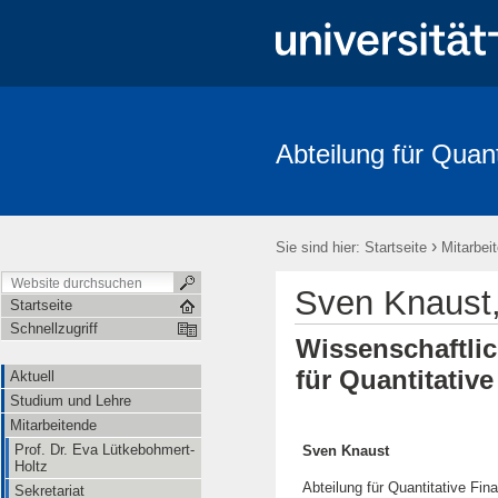
Abteilung für Quan
Aktuell
Studium und Lehre
Mitarbeitende
Forschung
FRIAS-Workshop 2018
Stochastik-Tage 2018
FRIAS
Li
›
Sie sind hier:
Startseite
Mitarbei
Sven Knaust,
Startseite
Schnellzugriff
Wissenschaftlic
für Quantitativ
Aktuell
Studium und Lehre
Mitarbeitende
Prof. Dr. Eva Lütkebohmert-
Sven Knaust
Holtz
Abteilung für Quantitative Fi
Sekretariat