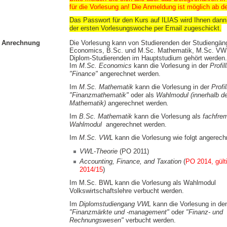
für die Vorlesung an
! Die Anmeldung ist möglich ab d
Das Passwort für den Kurs auf ILIAS wird Ihnen dann
der ersten Vorlesungswoche per Email zugeschickt.
Anrechnung
Die Vorlesung kann von Studierenden der Studiengän
Economics, B.Sc. und M.Sc. Mathematik, M.Sc. VW
Diplom-Studierenden im Hauptstudium gehört werden.
Im
M.Sc. Economics
kann die Vorlesung in der
Profill
"Finance"
angerechnet werden.
Im
M.Sc. Mathematik
kann die Vorlesung in der
Profil
"Finanzmathematik"
oder als
Wahlmodul (innerhalb d
Mathematik)
angerechnet werden
.
Im
B.Sc. Mathematik
kann die Vorlesung als
fachfre
Wahlmodul
angerechnet werden.
Im
M.Sc. VWL
kann die Vorlesung wie folgt angerech
VWL-Theorie
(PO 2011)
Accounting, Finance, and Taxation
(
PO 2014, gült
2014/15
)
Im M.Sc. BWL kann die Vorlesung als Wahlmodul
Volkswirtschaftslehre verbucht werden.
Im
Diplomstudiengang VWL
kann die Vorlesung in de
"Finanzmärkte und -management"
oder
"Finanz- und
Rechnungswesen"
verbucht werden.