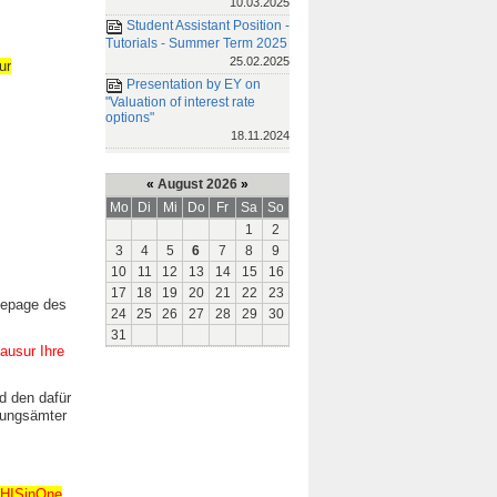
10.03.2025
Student Assistant Position -
Tutorials - Summer Term 2025
25.02.2025
ur
Presentation by EY on
"Valuation of interest rate
options"
18.11.2024
«
August 2026
»
Mo
Di
Mi
Do
Fr
Sa
So
1
2
3
4
5
6
7
8
9
10
11
12
13
14
15
16
17
18
19
20
21
22
23
mepage des
24
25
26
27
28
29
30
31
ausur Ihre
d den dafür
fungsämter
n HISinOne