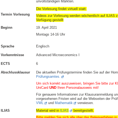
unvollständigen Märkten.
Die Vorlesung findet virtuell statt.
Termin Vorlesung
Videos zur Vorlesung werden wöchentlich auf ILIAS z
Verfügung gestellt
Beginn
19. April 2021
Montags 14-16 Uhr
Sprache
Englisch
Vorkenntnisse
Advanced Microeconomics I
ECTS
6
Abschlussklausur
Die aktuellen Prüfungstermine finden Sie auf der Ho
Prüfungsamtes.
Um sich korrekt auszuweisen, bringen Sie bitte zur Kl
UniCard
UND
Ihren Personalausweis mit!
Für genauere Informationen zur Klausuranmeldung un
vorgesehenen Fristen wird auf die Webseiten der Prü
VWL
und
Mathematik
verwiesen.
ILIAS
Material wird in
ILIAS
bereitgestellt.
Bitte melden Sie sich alle über das Belegverfahren i