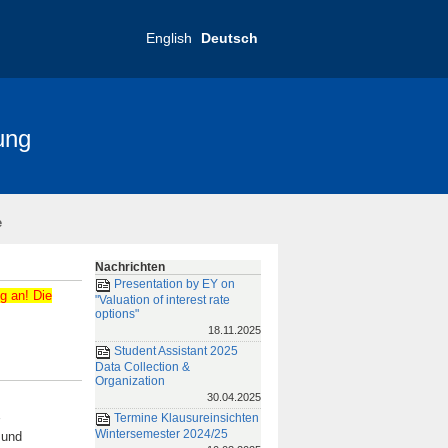
English
Deutsch
ung
nce 2025
FRIAS-Konferenz 2019
e
Nachrichten
Presentation by EY on
ng an
! Die
"Valuation of interest rate
options"
18.11.2025
Student Assistant 2025
Data Collection &
Organization
30.04.2025
Termine Klausureinsichten
Wintersemester 2024/25
 und