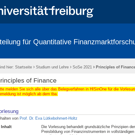
teilung für Quantitative Finanzmarktforsch
rbeitende
Forschung
Conference - Advances in Mathematical Fina
age 2018
FRIAS
Links
Eikon
Kontakt
Impressum
›
›
›
ind hier:
Startseite
Studium und Lehre
SoSe 2021
Principles of Financ
rinciples of Finance
tte melden Sie sich alle über das Belegverfahren in HISinOne für die Vorlesu
meldung ist möglich ab dem tba.
orlesung
halten von
Prof. Dr. Eva Lütkebohmert-Holtz
Inhalt
Die Vorlesung behandelt grundsätzliche Prinzipien der
Preisbildung von Finanzinstrumenten in vollständigen