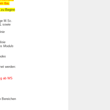
em tba.
 zu Beginn
ge M.Sc.
L sowie
inie
linie
es Moduls
mdes
net werden:
ig ab WS
n Bereichen