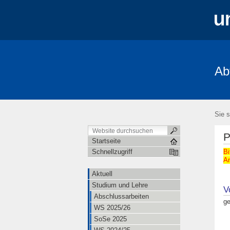
Ab
Aktuell
Studium und Lehre
Mita
FRIAS-Workshop 2018
Stochastik-T
Sie s
P
Startseite
Bi
Schnellzugriff
An
Aktuell
Studium und Lehre
V
Abschlussarbeiten
ge
WS 2025/26
SoSe 2025