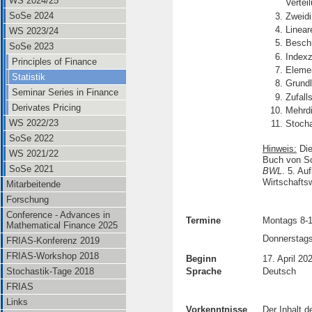
WS 2024/25
Vertei
SoSe 2024
Zweidi
Linear
WS 2023/24
Beschr
SoSe 2023
Indexz
Principles of Finance
Elemen
Statistik
Grundl
Seminar Series in Finance
Zufall
Derivates Pricing
Mehrdi
WS 2022/23
Stocha
SoSe 2022
Hinweis:
Die
WS 2021/22
Buch von Sc
SoSe 2021
BWL
. 5. Au
Wirtschafts
Mitarbeitende
Forschung
Conference - Advances in
Termine
Montags 8-1
Mathematical Finance 2025
Donnerstags
FRIAS-Konferenz 2019
FRIAS-Workshop 2018
Beginn
17. April 20
Stochastik-Tage 2018
Sprache
Deutsch
FRIAS
Links
Vorkenntnisse
Der Inhalt 