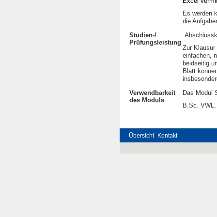
Excel vermit
Es werden k
die Aufgaben
Studien-/
Abschlusskl
Prüfungsleistung
Zur Klausur
einfachen, 
beidseitig u
Blatt können
insbesonder
Verwendbarkeit
Das Modul S
des Moduls
B.Sc. VWL, 
Übersicht
Kontakt