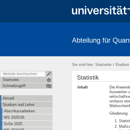
Abteilung für Quan
Aktuell
Studium und Lehre
Mitarbeitende
Forschung
FRIAS-Workshop 2018
Stochastik-Tage 2018
FRIAS
Li
›
Sie sind hier:
Startseite
Studium
Statistik
Startseite
Schnellzugriff
Inhalt
Die Anwendu
Auswerten un
wirtschaftsw
Aktuell
umfasst eine
Studium und Lehre
Wahrscheinl
Abschlussarbeiten
Gliederung:
WS 2025/26
Statis
SoSe 2025
Maßzah