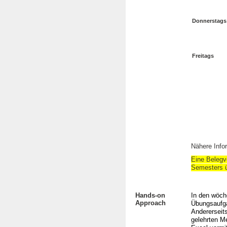
Donnerstags
Freitags
Nähere Info
Eine Belegve
Semesters 
Hands-on
In den wöch
Approach
Übungsaufga
Andererseits
gelehrten Me