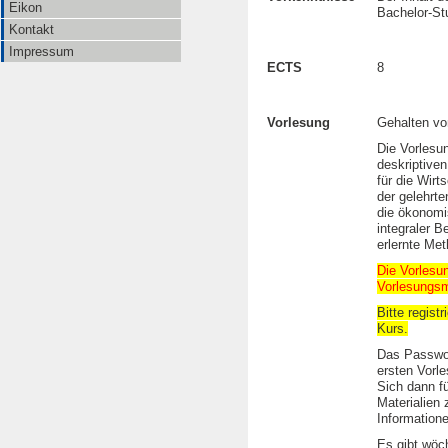
Eikon
Bachelor-St
Kontakt
Impressum
ECTS
8
Vorlesung
Gehalten v
Die Vorlesu
deskriptiven
für die Wir
der gelehrt
die ökonomi
integraler B
erlernte Me
Die Vorlesu
Vorlesungsm
Bitte regist
Kurs.
Das Passwor
ersten Vorl
Sich dann fü
Materialien 
Informatione
Es gibt wöc