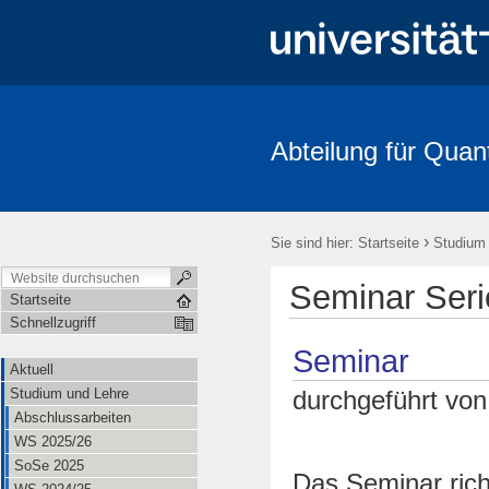
Abteilung für Quan
Aktuell
Studium und Lehre
Mitarbeitende
Forschung
FRIAS-Workshop 2018
Stochastik-Tage 2018
FRIAS
Li
›
Sie sind hier:
Startseite
Studium
Seminar Seri
Startseite
Schnellzugriff
Seminar
Aktuell
Studium und Lehre
durchgeführt vo
Abschlussarbeiten
WS 2025/26
SoSe 2025
Das Seminar rich