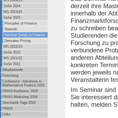
WS 2024/25
derzeit ihre Mast
SoSe 2024
WS 2023/24
innerhalb der Abt
SoSe 2023
Finanzmarktforsc
Principles of Finance
zu schreiben bea
Statistik
Studierenden die 
Seminar Series in Finance
Derivates Pricing
Forschung zu prä
WS 2022/23
verbundene Prob
SoSe 2022
anderen Abteilun
WS 2021/22
konkreten Termi
SoSe 2021
Mitarbeitende
werden jeweils n
Forschung
Veranstalterin fe
Conference - Advances in
Mathematical Finance 2025
Im Seminar sind 
FRIAS-Konferenz 2019
Sie interessiert
FRIAS-Workshop 2018
Stochastik-Tage 2018
halten, melden Si
FRIAS
Links