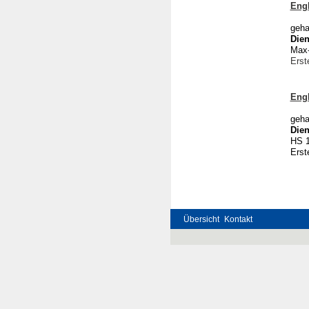
Engl
geha
Dien
Max-
Erst
Engl
geha
Dien
HS 1
Ers
Übersicht
Kontakt