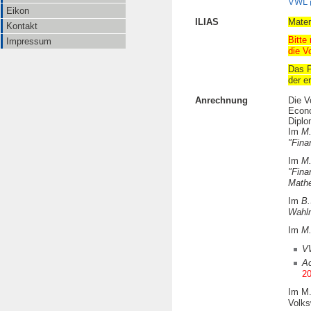
VWL
Eikon
ILIAS
Mater
Kontakt
Bitte
Impressum
die V
Das P
der e
Anrechnung
Die V
Econo
Diplo
Im
M.
"Fina
Im
M.
"Fina
Math
Im
B.
Wahl
Im
M
V
Ac
20
Im M.
Volks