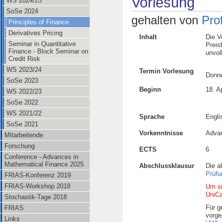
Vorlesung
WS 2024/25
SoSe 2024
gehalten von
Pro
Principles of Finance
Derivatives Pricing
Inhalt
Die V
Seminar in Quantitative
Preis
Finance - Block Seminar on
unvol
Credit Risk
WS 2023/24
Termin Vorlesung
Donne
SoSe 2023
Beginn
18. A
WS 2022/23
SoSe 2022
WS 2021/22
Sprache
Engli
SoSe 2021
Vorkenntnisse
Advan
Mitarbeitende
Forschung
ECTS
6
Conference - Advances in
Mathematical Finance 2025
Abschlussklausur
Die a
Prüfu
FRIAS-Konferenz 2019
FRIAS-Workshop 2018
Um si
UniC
Stochastik-Tage 2018
Für g
FRIAS
vorge
Links