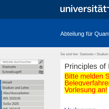
Abteilung für Quan
Aktuell
Studium und Lehre
Mitarbeitende
Forschung
FRIAS-Workshop 2018
Stochastik-Tage 2018
FRIAS
Li
›
Sie sind hier:
Startseite
Studium
Principles of
Startseite
Schnellzugriff
Bitte melden S
Belegverfahre
Aktuell
Vorlesung an
!
Studium und Lehre
Abschlussarbeiten
WS 2025/26
SoSe 2025