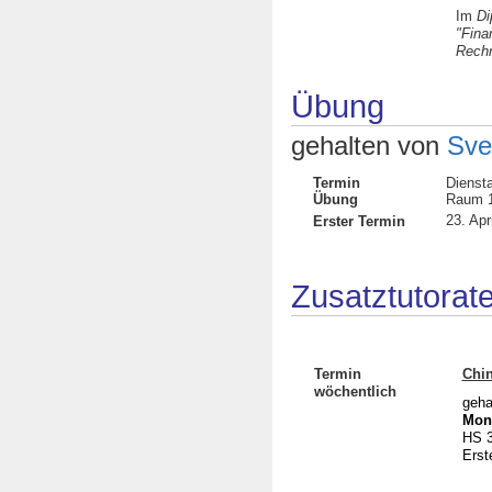
Im
Di
"Fina
Rech
Übung
gehalten von
Sve
Termin
Dienst
Übung
R
23. Apr
Erster Termin
Zusatztutorat
Termin
Chin
wöchentlich
geha
Mont
HS 3
Erst