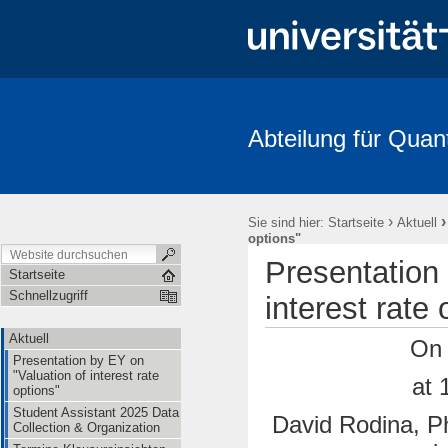
Abteilung für Quan
Aktuell
Studium und Lehre
Mitarbeitende
Forschung
FRIAS-Workshop 2018
Stochastik-Tage 2018
FRIAS
Li
›
Sie sind hier:
Startseite
Aktuell
options"
Presentation 
Startseite
Schnellzugriff
interest rate 
Aktuell
On 
Presentation by EY on
"Valuation of interest rate
at 
options"
Student Assistant 2025 Data
David Rodina, P
Collection & Organization