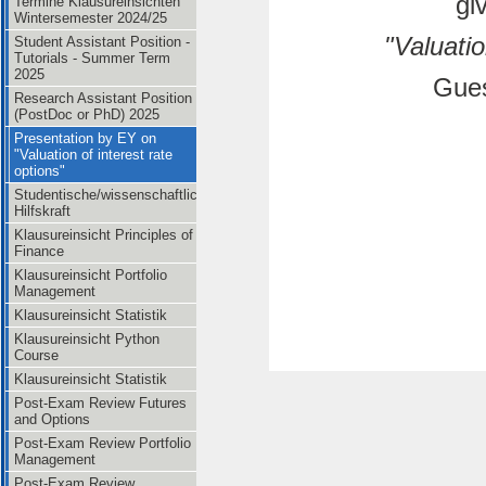
gi
Termine Klausureinsichten
Wintersemester 2024/25
"Valuatio
Student Assistant Position -
Tutorials - Summer Term
2025
Gues
Research Assistant Position
(PostDoc or PhD) 2025
Presentation by EY on
"Valuation of interest rate
options"
Studentische/wissenschaftliche
Hilfskraft
Klausureinsicht Principles of
Finance
Klausureinsicht Portfolio
Management
Klausureinsicht Statistik
Klausureinsicht Python
Course
Klausureinsicht Statistik
Post-Exam Review Futures
and Options
Post-Exam Review Portfolio
Management
Post-Exam Review