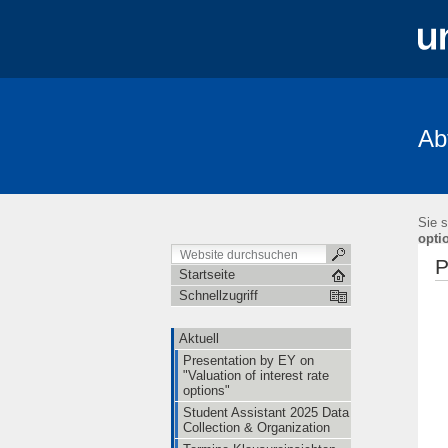
Ab
Aktuell
Studium und Lehre
Mita
FRIAS-Workshop 2018
Stochastik-T
Sie s
opti
P
Startseite
Schnellzugriff
Aktuell
Presentation by EY on
"Valuation of interest rate
options"
Student Assistant 2025 Data
Collection & Organization