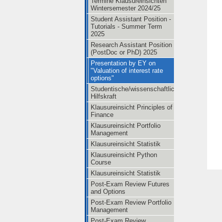
Termine Klausureinsichten
Wintersemester 2024/25
Student Assistant Position -
Tutorials - Summer Term
2025
Research Assistant Position
(PostDoc or PhD) 2025
Presentation by EY on
"Valuation of interest rate
options"
Studentische/wissenschaftliche
Hilfskraft
Klausureinsicht Principles of
Finance
Klausureinsicht Portfolio
Management
Klausureinsicht Statistik
Klausureinsicht Python
Course
Klausureinsicht Statistik
Post-Exam Review Futures
and Options
Post-Exam Review Portfolio
Management
Post-Exam Review