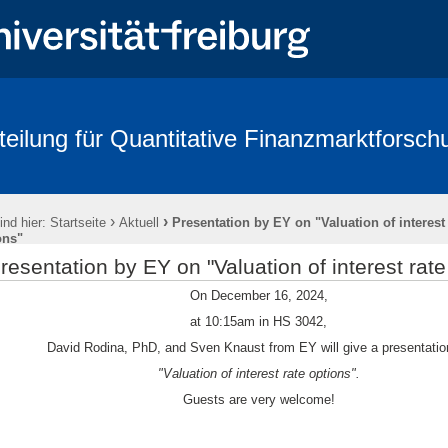
teilung für Quantitative Finanzmarktforsch
rbeitende
Forschung
Conference - Advances in Mathematical Fina
age 2018
FRIAS
Links
Eikon
Kontakt
Impressum
›
›
ind hier:
Startseite
Aktuell
Presentation by EY on "Valuation of interest 
ons"
resentation by EY on "Valuation of interest rate
On December 16, 2024,
at 10:15am in HS 3042,
David Rodina, PhD, and Sven Knaust from EY will give a presentatio
"Valuation of interest rate options".
Guests are very welcome!