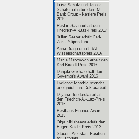
Luisa Schulz und Jannik
Schäfer erhalten den DZ
Bank Group - Karriere Preis
2019
Ruslan Savin erhält den
Friedrich-A.-Lutz-Preis 2017
Julian Sester erhält Carl-
Zeiss-Stipendium
Anna Draga erhält BAI
Wissenschaftspreis 2016
Mariia Markovych erhält den
Karl-Brandt-Preis 2016
Danjela Guxha erhält den
Governor's Award 2016
Lydienne Matchie beendet
erfolgreich ihre Doktorarbeit
Dilyana Bendurska erhält
den Friedrich-A.-Lutz-Preis
2015
Postbank Finance Award
2015
Olga Nikishaeva erhält den
Eugen-Keidel-Preis 2013
Student Assistant Position
for Tutorials