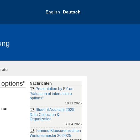
English
Deutsch
ung
nce 2025
FRIAS-Konferenz 2019
rate
 options"
Nachrichten
Presentation by EY on
"Valuation of interest rate
options"
18.11.2025
n on
Student Assistant 2025
Data Collection &
Organization
30.04.2025
Termine Klausureinsichten
Wintersemester 2024/25