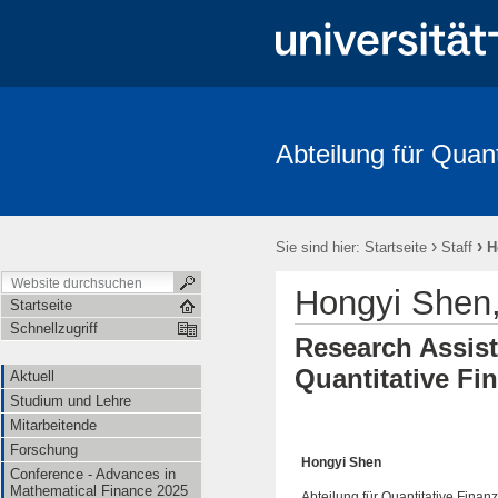
Abteilung für Quan
Aktuell
Studium und Lehre
Mitarbeitende
Forschung
FRIAS-Workshop 2018
Stochastik-Tage 2018
FRIAS
Li
›
›
Sie sind hier:
Startseite
Staff
H
Hongyi Shen,
Startseite
Schnellzugriff
Research Assist
Quantitative Fi
Aktuell
Studium und Lehre
Mitarbeitende
Forschung
Hongyi Shen
Conference - Advances in
Mathematical Finance 2025
Abteilung für Quantitative Fina