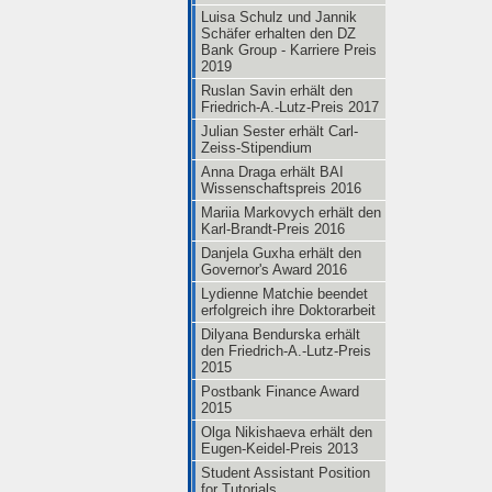
Luisa Schulz und Jannik
Schäfer erhalten den DZ
Bank Group - Karriere Preis
2019
Ruslan Savin erhält den
Friedrich-A.-Lutz-Preis 2017
Julian Sester erhält Carl-
Zeiss-Stipendium
Anna Draga erhält BAI
Wissenschaftspreis 2016
Mariia Markovych erhält den
Karl-Brandt-Preis 2016
Danjela Guxha erhält den
Governor's Award 2016
Lydienne Matchie beendet
erfolgreich ihre Doktorarbeit
Dilyana Bendurska erhält
den Friedrich-A.-Lutz-Preis
2015
Postbank Finance Award
2015
Olga Nikishaeva erhält den
Eugen-Keidel-Preis 2013
Student Assistant Position
for Tutorials