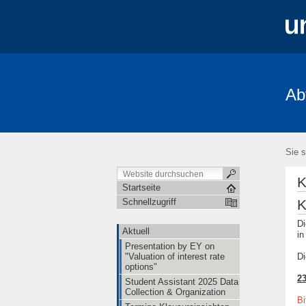
Ab
Aktuell
Studium und Lehre
Mita
FRIAS-Workshop 2018
Stochastik-T
Sie s
K
Startseite
K
Schnellzugriff
Di
Aktuell
in
Presentation by EY on
"Valuation of interest rate
Di
options"
23
Student Assistant 2025 Data
Collection & Organization
Bi