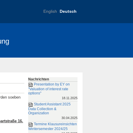
English
Deutsch
ung
nce 2025
FRIAS-Konferenz 2019
Nachrichten
Presentation by EY on
"Valuation of interest rate
options"
rden soeben
18.11.2025
Student Assistant 2025
Data Collection &
Organization
30.04.2025
artstraße 16.
Termine Klausureinsichten
Wintersemester 2024/25