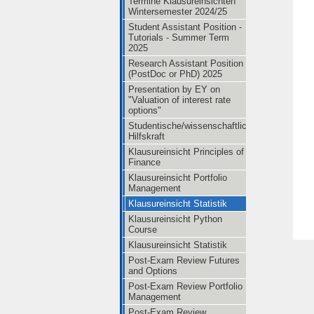
Termine Klausureinsichten
Wintersemester 2024/25
Student Assistant Position -
Tutorials - Summer Term
2025
Research Assistant Position
(PostDoc or PhD) 2025
Presentation by EY on
"Valuation of interest rate
options"
Studentische/wissenschaftliche
Hilfskraft
Klausureinsicht Principles of
Finance
Klausureinsicht Portfolio
Management
Klausureinsicht Statistik
Klausureinsicht Python
Course
Klausureinsicht Statistik
Post-Exam Review Futures
and Options
Post-Exam Review Portfolio
Management
Post-Exam Review