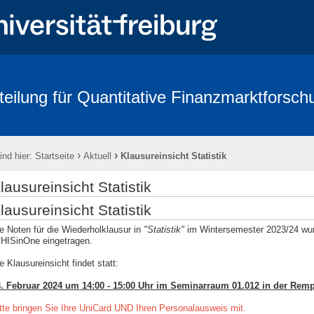
teilung für Quantitative Finanzmarktforsch
rbeitende
Forschung
Conference - Advances in Mathematical Fina
age 2018
FRIAS
Links
Eikon
Kontakt
Impressum
›
›
ind hier:
Startseite
Aktuell
Klausureinsicht Statistik
lausureinsicht Statistik
lausureinsicht Statistik
e Noten für die Wiederholklausur in
"Statistik"
im Wintersemester 2023/24 wu
 HISinOne eingetragen.
e Klausureinsicht findet statt:
. Februar 2024 um 14:00 - 15:00 Uhr im Seminarraum 01.012 in der Remp
tte bringen Sie Ihre UniCard UND Ihren Personalausweis mit.