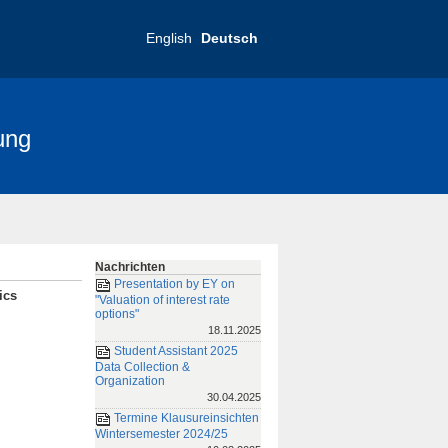
English
Deutsch
ung
nce 2025
FRIAS-Konferenz 2019
Nachrichten
Presentation by EY on
ics
"Valuation of interest rate
options"
18.11.2025
Student Assistant 2025
Data Collection &
Organization
30.04.2025
Termine Klausureinsichten
Wintersemester 2024/25