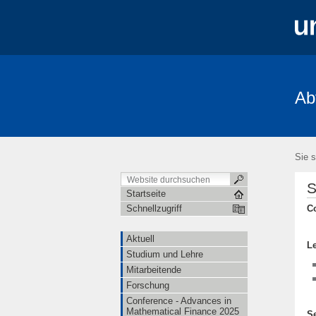
Ab
Aktuell
Studium und Lehre
Mita
FRIAS-Workshop 2018
Stochastik-T
Sie s
S
Startseite
C
Schnellzugriff
Aktuell
L
Studium und Lehre
Mitarbeitende
Forschung
Conference - Advances in
Mathematical Finance 2025
S