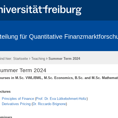
teilung für Quantitative Finanzmarktforsch
rbeitende
Forschung
Conference - Advances in Mathematical Fina
age 2018
FRIAS
Links
Eikon
Kontakt
Impressum
›
›
ind hier:
Startseite
Teaching
Summer Term 2024
ummer Term 2024
ourses in M.Sc. VWL/BWL, M.Sc. Economics, B.Sc. and M.Sc. Mathemat
ectures
Principles of Finance
(
Prof. Dr. Eva Lütkebohmert-Holtz
)
Derivatives Pricing
(
Dr. Riccardo Brignone
)
eminars