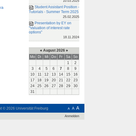
10.03.2025
Student Assistant Position -
va
Tutorials - Summer Term 2025
25.02.2025
Presentation by EY on
"Valuation of interest rate
options"
18.11.2024
«
August 2026
»
Mo
Di
Mi
Do
Fr
Sa
So
1
2
3
4
5
6
7
8
9
10
11
12
13
14
15
16
17
18
19
20
21
22
23
24
25
26
27
28
29
30
31
A
ht © 2026
Universität Freiburg
A
A
Anmelden