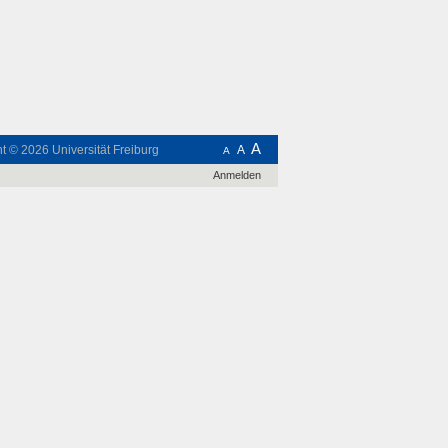
A
ht © 2026
Universität Freiburg
A
A
Anmelden