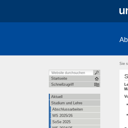
Ab
Aktuell
Studium und Lehre
Mita
FRIAS-Workshop 2018
Stochastik-T
Sie s
S
Startseite
L
Schnellzugriff
M
V
Aktuell
Studium und Lehre
Abschlussarbeiten
WS 2025/26
SoSe 2025