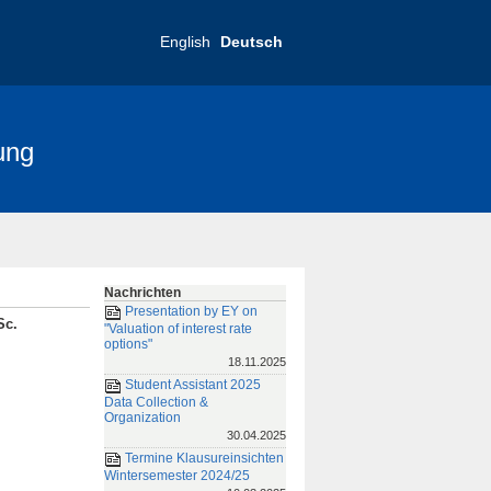
English
Deutsch
ung
nce 2025
FRIAS-Konferenz 2019
Nachrichten
Presentation by EY on
Sc.
"Valuation of interest rate
options"
18.11.2025
Student Assistant 2025
Data Collection &
Organization
30.04.2025
Termine Klausureinsichten
Wintersemester 2024/25