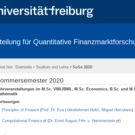
teilung für Quantitative Finanzmarktforsch
rbeitende
Forschung
Conference - Advances in Mathematical Fina
age 2018
FRIAS
Links
Eikon
Kontakt
Impressum
›
›
ind hier:
Startseite
Studium und Lehre
SoSe 2020
ommersemester 2020
ehrveranstaltungen im M.Sc. VWL/BWL, M.Sc. Economics, B.Sc. und M.
athematik
orlesungen
Principles of Finance
(
Prof. Dr. Eva Lütkebohmert-Holtz,
Miguel Herculano
)
Computational Finance
(
Dr. Ernst August Frhr. v. Hammerstein
)