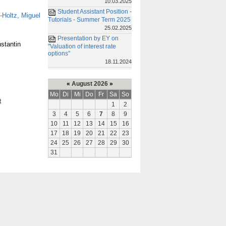
10.03.2025
Student Assistant Position -
-Holtz,
Miguel
Tutorials - Summer Term 2025
25.02.2025
Presentation by EY on
stantin
"Valuation of interest rate
options"
18.11.2024
«
August 2026
»
Mo
Di
Mi
Do
Fr
Sa
So
t
1
2
3
4
5
6
7
8
9
10
11
12
13
14
15
16
17
18
19
20
21
22
23
24
25
26
27
28
29
30
31