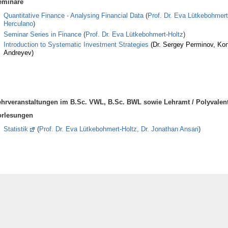
eminare
Quantitative Finance - Analysing Financial Data
(
Prof. Dr. Eva Lütkebohmert
Herculano
)
Seminar Series in Finance
(
Prof. Dr. Eva Lütkebohmert-Holtz
)
Introduction to Systematic Investment Strategies
(Dr. Sergey Perminov, Kon
Andreyev)
ehrveranstaltungen im
B.Sc. VWL, B.Sc. BWL sowie Lehramt / Polyvalen
orlesungen
Statistik
(
Prof. Dr. Eva Lütkebohmert-Holtz,
Dr. Jonathan Ansari
)