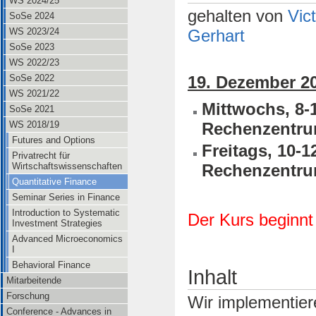
WS 2024/25
gehalten von
Vic
SoSe 2024
WS 2023/24
Gerhart
SoSe 2023
WS 2022/23
SoSe 2022
19. Dezember 20
WS 2021/22
Mittwochs, 8-
SoSe 2021
WS 2018/19
Rechenzentr
Futures and Options
Freitags
, 10-
Privatrecht für
Wirtschaftswissenschaften
Rechenzentr
Quantitative Finance
Seminar Series in Finance
Introduction to Systematic
Der Kurs beginnt
Investment Strategies
Advanced Microeconomics
I
Behavioral Finance
Inhalt
Mitarbeitende
Forschung
Wir implementier
Conference - Advances in