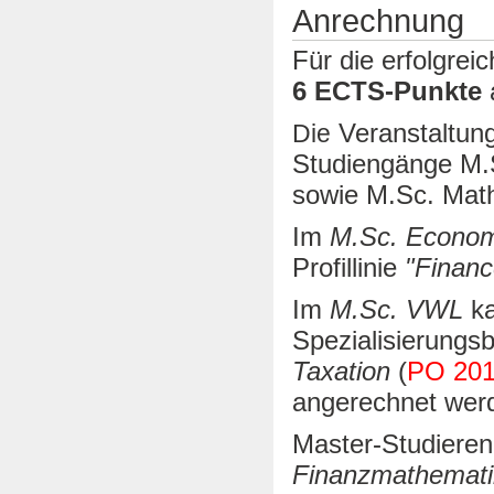
Anrechnung
Für die erfolgre
6 ECTS-Punkte
Veranstaltung
Die
Studiengänge M
sowie M.Sc. Math
Im
M.Sc. Econom
Profillinie
"Finan
Im
M.Sc. VWL
ka
Spezialisierungs
Taxation
(
PO 201
angerechnet wer
Master-Studieren
Finanzmathemati