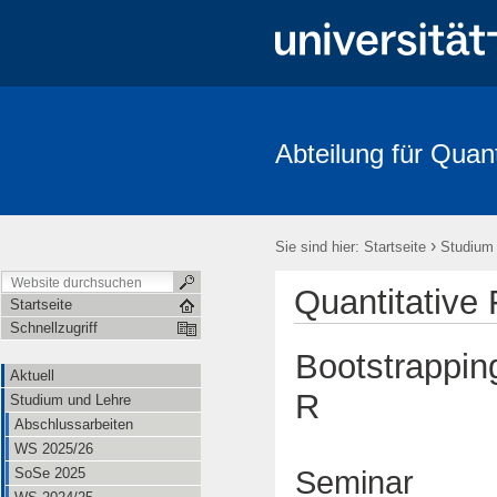
Abteilung für Quan
Aktuell
Studium und Lehre
Mitarbeitende
Forschung
FRIAS-Workshop 2018
Stochastik-Tage 2018
FRIAS
Li
›
Sie sind hier:
Startseite
Studium
Quantitative
Startseite
Schnellzugriff
Bootstrapping
Aktuell
R
Studium und Lehre
Abschlussarbeiten
WS 2025/26
Seminar
SoSe 2025