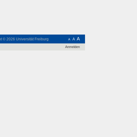
A
ht © 2026
Universität Freiburg
A
A
Anmelden