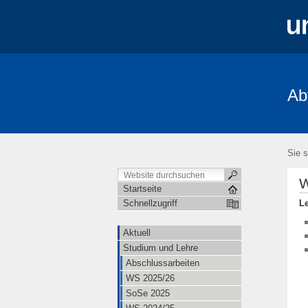
Ab
Aktuell
Studium und Lehre
Mita
FRIAS-Workshop 2018
Stochastik-T
Sie s
W
Startseite
L
Schnellzugriff
Aktuell
Studium und Lehre
Abschlussarbeiten
WS 2025/26
SoSe 2025