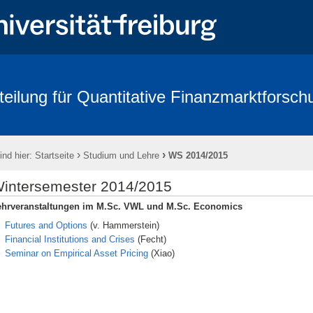
teilung für Quantitative Finanzmarktforsch
rbeitende
Forschung
Conference - Advances in Mathematical Fina
age 2018
FRIAS
Links
Eikon
Kontakt
Impressum
›
›
ind hier:
Startseite
Studium und Lehre
WS 2014/2015
intersemester 2014/2015
ehrveranstaltungen im M.Sc. VWL und M.Sc. Economics
Futures and Options
(v. Hammerstein)
Financial Institutions and Crises
(Fecht)
Seminar on Empirical Asset Pricing
(Xiao)